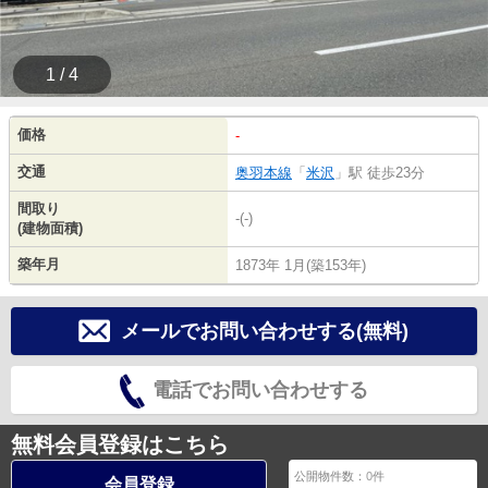
1 / 4
価格
-
交通
奥羽本線
「
米沢
」駅 徒歩23分
間取り
-(-)
(建物面積)
築年月
1873年 1月(築153年)
メールでお問い合わせする(無料)
電話でお問い合わせする
無料会員登録はこちら
公開物件数：
0
件
会員登録