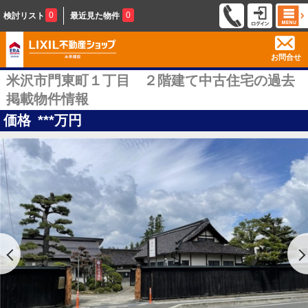
0
0
検討リスト
最近見た物件
お問合せ
米沢市門東町１丁目 ２階建て中古住宅の過去
掲載物件情報
価格
***
万円