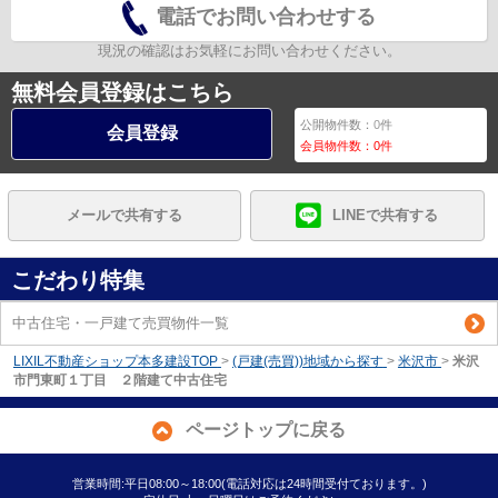
電話でお問い合わせする
現況の確認はお気軽にお問い合わせください。
無料会員登録はこちら
公開物件数：
0
件
会員登録
会員物件数：
0
件
メールで共有する
LINEで共有する
こだわり特集
中古住宅・一戸建て売買物件一覧
LIXIL不動産ショップ本多建設TOP
>
(戸建(売買))地域から探す
>
米沢市
>
米沢
市門東町１丁目 ２階建て中古住宅
ページトップに戻る
営業時間:平日08:00～18:00(電話対応は24時間受付ております。)