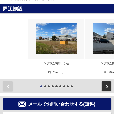
周辺施設
米沢市立南部小学校
米沢市立
約376m／5分
約1504
前
メールでお問い合わせする(無料)