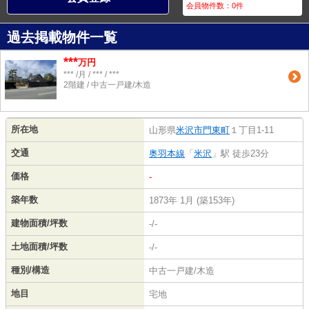
会員物件数：
0
件
過去掲載物件一覧
***
万円
*** /月 / *** / ***
2階建 / 中古一戸建/木造
所在地
山形県
米沢市
門東町
１丁目1-11
交通
奥羽本線
「
米沢
」駅 徒歩23分
価格
-
築年数
1873年 1月 (築153年)
建物面積/坪数
-/-
土地面積/坪数
-/-
種別/構造
中古一戸建/木造
地目
宅地