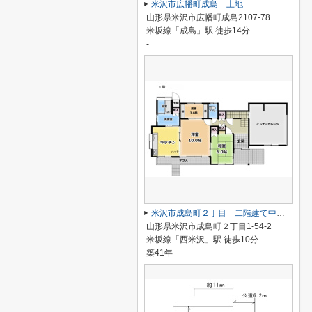
米沢市広幡町成島 土地
山形県米沢市広幡町成島2107-78
米坂線「成島」駅 徒歩14分
-
米沢市成島町２丁目 二階建て中古住宅
山形県米沢市成島町２丁目1-54-2
米坂線「西米沢」駅 徒歩10分
築41年