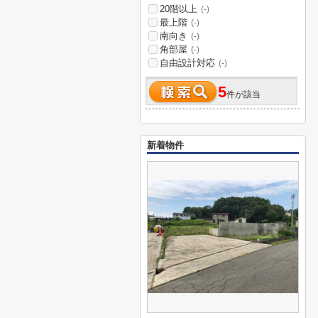
20階以上
(-)
最上階
(-)
南向き
(-)
角部屋
(-)
自由設計対応
(-)
5
件が該当
新着物件