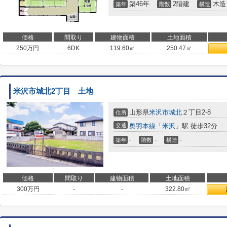
築46年
2階建
木造
築年
階数
構造
価格
間取り
建物面積
土地面積
250
万円
6DK
119.60㎡
250.47㎡
米沢市城北2丁目 土地
山形県
米沢市
城北
２丁目2-8
住所
交通
奥羽本線
「
米沢
」駅 徒歩32分
-
-
-
築年
階数
構造
価格
間取り
建物面積
土地面積
300
万円
-
-
322.80㎡