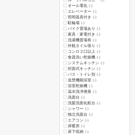
(-)
オール電化
(-)
エレベーター
(-)
照明器具付き
(-)
駐輪場
(-)
バイク置場あり
(-)
家具・家電付き
(-)
洗濯機置場有
(-)
外観タイル張り
(-)
コンロ２口以上
(-)
食器洗い乾燥機
(-)
システムキッチン
(-)
対面式キッチン
(-)
バス・トイレ別
(-)
追焚機能浴室
(-)
浴室乾燥機
(-)
温水洗浄便座
(-)
洗面台
(-)
洗髪洗面化粧台
(-)
シャワー
(-)
独立洗面台
(-)
エアコン
(-)
床暖房
(-)
床下収納
(-)