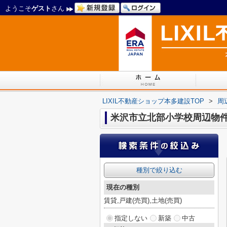
ようこそ
ゲスト
さん
LIXIL不動産ショップ本多建設TOP
>
周
米沢市立北部小学校周辺物
種別で絞り込む
現在の種別
賃貸,戸建(売買),土地(売買)
指定しない
新築
中古