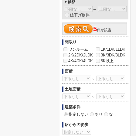
▼価格
～
値下げ物件
5
件が該当
間取り
ワンルーム
1K/1DK/1LDK
2K/2DK/2LDK
3K/3DK/3LDK
4K/4DK/4LDK
5K以上
面積
～
土地面積
～
建築条件
指定しない
あり
なし
駅からの徒歩