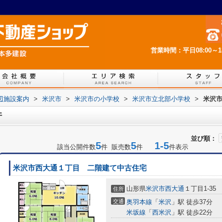
営業時間：平日08:00～
辺施設案内
>
米沢市
>
米沢市の小学校
>
米沢市立北部小学校
>
米沢
件
並び順：
5
5
1-5
該当公開件数
件 販売数
件
件表示
米沢市西大通１丁目 二階建て中古住宅
山形県
米沢市
西大通
１丁目1-35
住所
交通
奥羽本線
「
米沢
」駅 徒歩37分
米坂線
「
西米沢
」駅 徒歩22分