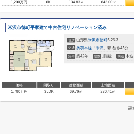
1,200
万円
6K
134.83㎡
643.00㎡
米沢市徳町平家建て中古住宅リノベーション済み
山形県
米沢市
徳町
5-26-3
住所
交通
奥羽本線
「
米沢
」駅 徒歩43分
築42年
1階建
木造
築年
階数
構造
価格
間取り
建物面積
土地面積
1,790
万円
3LDK
69.76㎡
230.41㎡
該