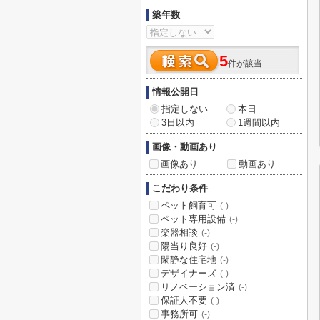
築年数
5
件が該当
情報公開日
指定しない
本日
3日以内
1週間以内
画像・動画あり
画像あり
動画あり
こだわり条件
ペット飼育可
(-)
ペット専用設備
(-)
楽器相談
(-)
陽当り良好
(-)
閑静な住宅地
(-)
デザイナーズ
(-)
リノベーション済
(-)
保証人不要
(-)
事務所可
(-)