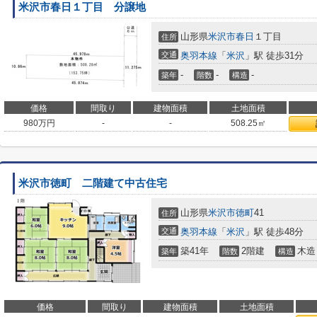
米沢市春日１丁目 分譲地
山形県
米沢市
春日
１丁目
住所
交通
奥羽本線
「
米沢
」駅 徒歩31分
-
-
-
築年
階数
構造
価格
間取り
建物面積
土地面積
980
万円
-
-
508.25㎡
米沢市徳町 二階建て中古住宅
山形県
米沢市
徳町
41
住所
交通
奥羽本線
「
米沢
」駅 徒歩48分
築41年
2階建
木造
築年
階数
構造
価格
間取り
建物面積
土地面積