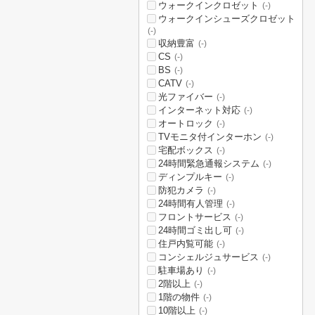
ウォークインクロゼット
(-)
ウォークインシューズクロゼット
(-)
収納豊富
(-)
CS
(-)
BS
(-)
CATV
(-)
光ファイバー
(-)
インターネット対応
(-)
オートロック
(-)
TVモニタ付インターホン
(-)
宅配ボックス
(-)
24時間緊急通報システム
(-)
ディンプルキー
(-)
防犯カメラ
(-)
24時間有人管理
(-)
フロントサービス
(-)
24時間ゴミ出し可
(-)
住戸内覧可能
(-)
コンシェルジュサービス
(-)
駐車場あり
(-)
2階以上
(-)
1階の物件
(-)
10階以上
(-)