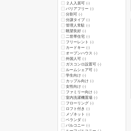
２人入居可
(-)
バリアフリー
(-)
分割可
(-)
分譲タイプ
(-)
管理人常駐
(-)
眺望良好
(-)
二世帯住宅
(-)
フリーレント
(-)
カードキー
(-)
オープンハウス
(-)
外国人可
(-)
ガスコンロ設置可
(-)
ルームシェア可
(-)
学生向け
(-)
カップル向け
(-)
女性向け
(-)
ファミリー向け
(-)
室内洗濯機置場
(-)
フローリング
(-)
ロフト付き
(-)
メゾネット
(-)
ベランダ
(-)
バルコニー
(-)
ルーフバルコニー