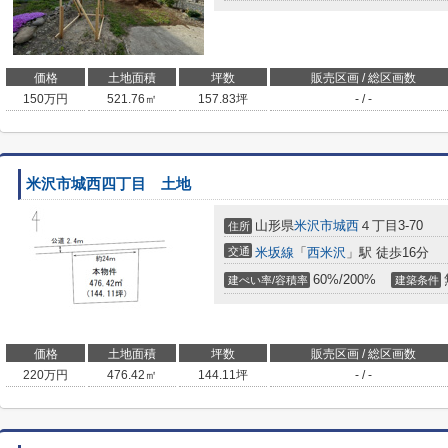
価格
土地面積
坪数
販売区画 / 総区画数
150
万円
521.76㎡
157.83坪
- / -
米沢市城西四丁目 土地
山形県
米沢市
城西
４丁目3-70
住所
交通
米坂線
「
西米沢
」駅 徒歩16分
60%/200%
建ぺい率/容積率
建築条件
価格
土地面積
坪数
販売区画 / 総区画数
220
万円
476.42㎡
144.11坪
- / -