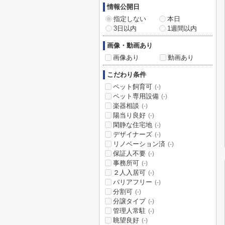
情報公開日
指定しない
本日
3日以内
1週間以内
画像・動画あり
画像あり
動画あり
こだわり条件
ペット飼育可
(-)
ペット専用設備
(-)
楽器相談
(-)
陽当り良好
(-)
閑静な住宅地
(-)
デザイナーズ
(-)
リノベーション済
(-)
保証人不要
(-)
事務所可
(-)
２人入居可
(-)
バリアフリー
(-)
分割可
(-)
分譲タイプ
(-)
管理人常駐
(-)
眺望良好
(-)