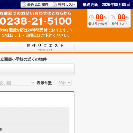
最終更新：2026年08月09日
00
00
件
件
最近見た物件
検討リスト
18:00(電話対応は24時間受付ております。)
定休日：土・日曜日はご予約ください。
市立西部小学校の近くの物件
表示件数：
無