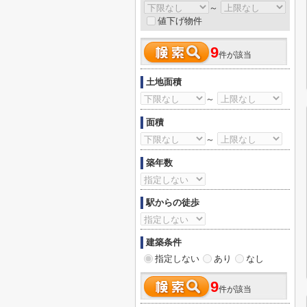
～
値下げ物件
9
件が該当
土地面積
～
面積
～
築年数
駅からの徒歩
建築条件
指定しない
あり
なし
9
件が該当