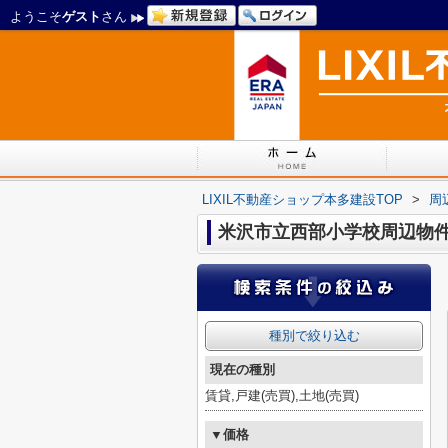
ようこそ
ゲスト
さん
LIXIL不動産ショップ本多建設TOP
>
周
米沢市立西部小学校周辺物
種別で絞り込む
現在の種別
賃貸,戸建(売買),土地(売買)
▼価格