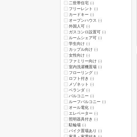
二世帯住宅
(-)
フリーレント
(-)
カードキー
(-)
オープンハウス
(-)
外国人可
(-)
ガスコンロ設置可
(-)
ルームシェア可
(-)
学生向け
(-)
カップル向け
(-)
女性向け
(-)
ファミリー向け
(-)
室内洗濯機置場
(-)
フローリング
(-)
ロフト付き
(-)
メゾネット
(-)
ベランダ
(-)
バルコニー
(-)
ルーフバルコニー
(-)
オール電化
(-)
エレベーター
(-)
照明器具付き
(-)
駐輪場
(-)
バイク置場あり
(-)
家具・家電付き
(-)