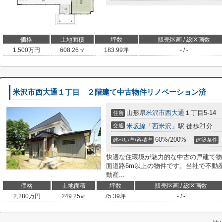
価格
土地面積
坪数
販売区画 / 総区画数
1,500
万円
608.26㎡
183.99坪
- / -
米沢市西大通１丁目 ２階建て中古物件リノベーション済
山形県
米沢市
西大通
１丁目5-14
住所
交通
米坂線
「
西米沢
」駅 徒歩21分
60%/200%
-
建ぺい率/容積率
建築条件
快適な住環境が魅力的な中古の戸建て物
面道路6m以上の物件です。当社で不動
動産...
価格
土地面積
坪数
販売区画 / 総区画数
2,280
万円
249.25㎡
75.39坪
- / -