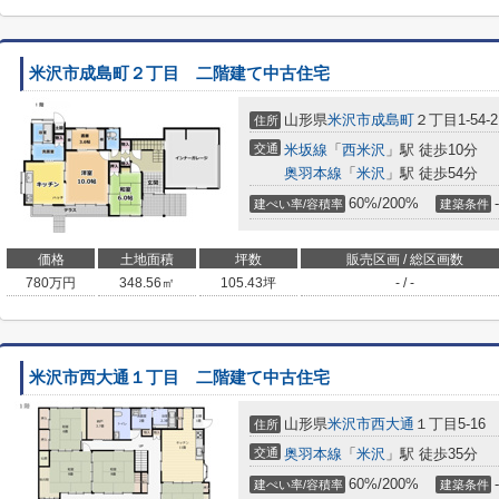
米沢市成島町２丁目 二階建て中古住宅
山形県
米沢市
成島町
２丁目1-54-2
住所
交通
米坂線
「
西米沢
」駅 徒歩10分
奥羽本線
「
米沢
」駅 徒歩54分
60%/200%
-
建ぺい率/容積率
建築条件
価格
土地面積
坪数
販売区画 / 総区画数
780
万円
348.56㎡
105.43坪
- / -
米沢市西大通１丁目 二階建て中古住宅
山形県
米沢市
西大通
１丁目5-16
住所
交通
奥羽本線
「
米沢
」駅 徒歩35分
60%/200%
-
建ぺい率/容積率
建築条件