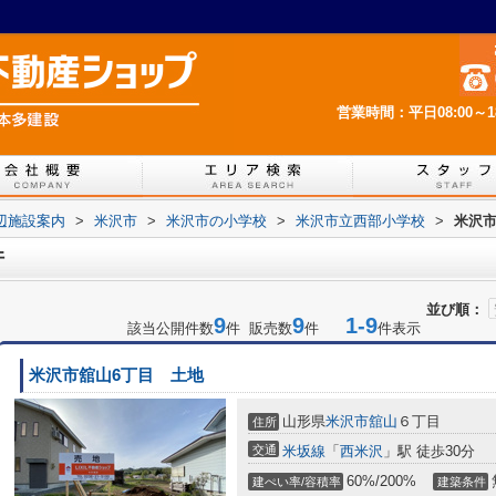
営業時間：平日08:00～
辺施設案内
>
米沢市
>
米沢市の小学校
>
米沢市立西部小学校
>
米沢
件
並び順：
9
9
1-9
該当公開件数
件 販売数
件
件表示
米沢市舘山6丁目 土地
山形県
米沢市
舘山
６丁目
住所
交通
米坂線
「
西米沢
」駅 徒歩30分
60%/200%
建ぺい率/容積率
建築条件