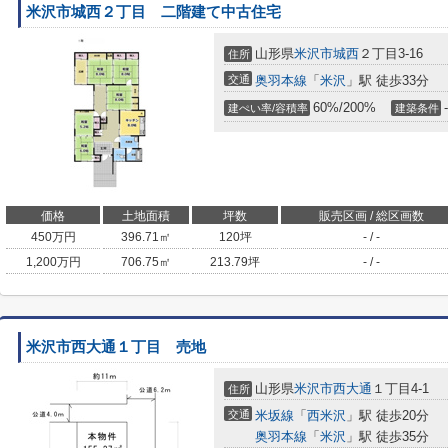
米沢市城西２丁目 二階建て中古住宅
山形県
米沢市
城西
２丁目3-16
住所
交通
奥羽本線
「
米沢
」駅 徒歩33分
60%/200%
-
建ぺい率/容積率
建築条件
価格
土地面積
坪数
販売区画 / 総区画数
450
万円
396.71㎡
120坪
- / -
1,200
万円
706.75㎡
213.79坪
- / -
米沢市西大通１丁目 売地
山形県
米沢市
西大通
１丁目4-1
住所
交通
米坂線
「
西米沢
」駅 徒歩20分
奥羽本線
「
米沢
」駅 徒歩35分