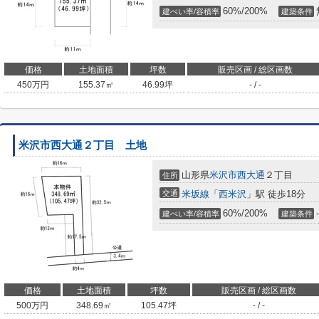
60%/200%
建ぺい率/容積率
建築条件
価格
土地面積
坪数
販売区画 / 総区画数
450
万円
155.37㎡
46.99坪
- / -
米沢市西大通２丁目 土地
山形県
米沢市
西大通
２丁目
住所
交通
米坂線
「
西米沢
」駅 徒歩18分
60%/200%
-
建ぺい率/容積率
建築条件
価格
土地面積
坪数
販売区画 / 総区画数
500
万円
348.69㎡
105.47坪
- / -