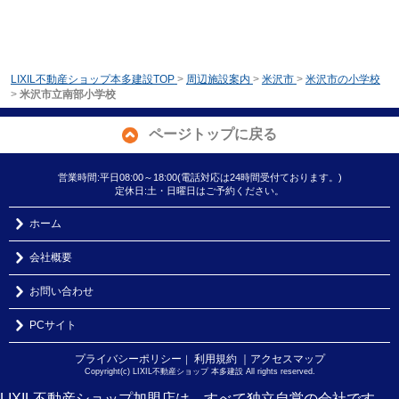
LIXIL不動産ショップ本多建設TOP
>
周辺施設案内
>
米沢市
>
米沢市の小学校
>
米沢市立南部小学校
ページトップに戻る
営業時間:平日08:00～18:00(電話対応は24時間受付ております。)
定休日:土・日曜日はご予約ください。
ホーム
会社概要
お問い合わせ
PCサイト
プライバシーポリシー
利用規約
｜アクセスマップ
｜
Copyright(c) LIXIL不動産ショップ 本多建設 All rights reserved.
LIXIL不動産ショップ加盟店は、すべて独立自営の会社です。