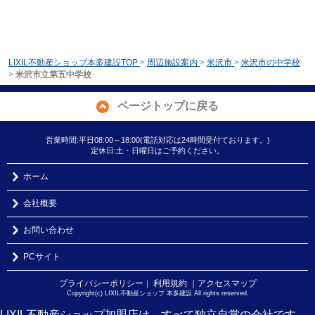
LIXIL不動産ショップ本多建設TOP
>
周辺施設案内
>
米沢市
>
米沢市の中学校
>
米沢市立第五中学校
ページトップに戻る
営業時間:平日08:00～18:00(電話対応は24時間受付ております。)
定休日:土・日曜日はご予約ください。
ホーム
会社概要
お問い合わせ
PCサイト
プライバシーポリシー
利用規約
｜アクセスマップ
｜
Copyright(c) LIXIL不動産ショップ 本多建設 All rights reserved.
LIXIL不動産ショップ加盟店は、すべて独立自営の会社です。