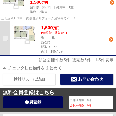
1,500
万円
築年数：築32年 ｜募集中：
1室
階数：2階建
土地面積183坪！ 内装各所リフォーム済物件です！！
1,500
万
円
(管理費・共益費 -)
敷：-｜礼：-
所在階：-
間取り：6K
面積：195.46㎡
該当公開件数
5
件 販売数
5
件
1-5
件表示
チェックした物件をまとめて
検討リストに追加
お問い合わせ
無料会員登録はこちら
公開物件数：
0
件
会員登録
会員物件数：
0
件