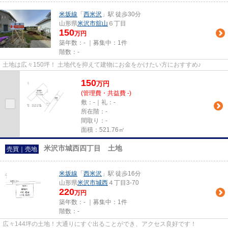
米坂線
「
西米沢
」駅 徒歩30分
山形県
米沢市
舘山
６丁目
150
万円
築年数：- ｜募集中：
1件
階数：-
土地は広々150坪！ 土地代を抑えて建物にお金をかけたい方におすすめ♪
150
万
円
(管理費・共益費 -)
敷：-｜礼：-
所在階：-
間取り：-
面積：521.76㎡
米沢市城西四丁目 土地
売買｜売地
米坂線
「
西米沢
」駅 徒歩16分
山形県
米沢市
城西
４丁目3-70
220
万円
築年数：- ｜募集中：
1件
階数：-
広々144坪の土地！大通りにすぐ出ることができ、アクセス良好です！