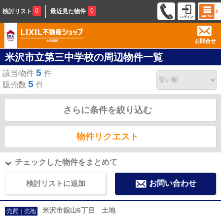
0
0
検討リスト
最近見た物件
お問合せ
米沢市立第三中学校の周辺物件一覧
5
該当物件
件
5
販売数
件
さらに条件を絞り込む
物件リクエスト
チェックした物件をまとめて
検討リストに追加
お問い合わせ
米沢市舘山6丁目 土地
売買｜売地