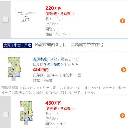
220
万
円
(管理費・共益費 -)
敷：-｜礼：-
所在階：-
間取り：-
面積：476.42㎡
米沢市城西２丁目 二階建て中古住宅
売買｜中古一戸建
奥羽本線
「
米沢
」駅 徒歩33分
山形県
米沢市
城西
２丁目3-16
450
万円
築年数：築54年 ｜募集中：
1室
階数：2階建
部屋数豊富ですのでファミリー世帯におすすめです！ すこやかセンターまで徒歩
６分でお散歩などにお出掛けになられてはいかがでしょうか♪
450
万
円
(管理費・共益費 -)
敷：-｜礼：-
所在階：-
間取り：7DK