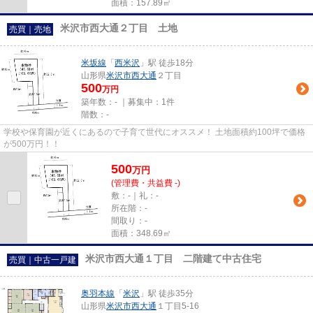
面積：157.89㎡
米沢市西大通２丁目 土地
売買｜売地
米坂線
「
西米沢
」駅 徒歩18分
山形県
米沢市
西大通
２丁目
500
万円
築年数：- ｜募集中：
1件
階数：-
学校や保育園が近くにあるので子育て世代にオススメ！ 土地面積約100坪で価格
が500万円！！
500
万
円
(管理費・共益費 -)
敷：-｜礼：-
所在階：-
間取り：-
面積：348.69㎡
米沢市西大通１丁目 二階建て中古住宅
売買｜中古一戸建
奥羽本線
「
米沢
」駅 徒歩35分
山形県
米沢市
西大通
１丁目5-16