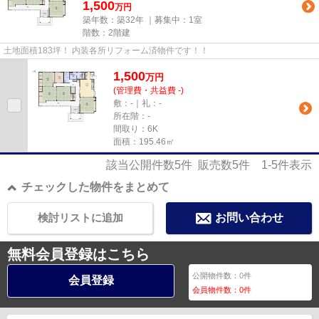
1,500
万円
築年数：築32年 ｜募集中：
1室
階数：2階建
土地面積183坪！ 内装各所リフォーム済物件です！！
1,500
万
円
(管理費・共益費 -)
敷：-｜礼：-
所在階：-
間取り：6K
面積：195.46㎡
該当公開件数
5
件 販売数
5
件
1-5
件表示
チェックした物件をまとめて
検討リストに追加
お問い合わせ
無料会員登録はこちら
公開物件数：
0
件
会員登録
会員物件数：
0
件