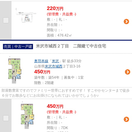
220
万
円
(管理費・共益費 -)
敷：-｜礼：-
所在階：-
間取り：-
面積：476.42㎡
米沢市城西２丁目 二階建て中古住宅
売買｜中古一戸建
奥羽本線
「
米沢
」駅 徒歩33分
山形県
米沢市
城西
２丁目3-16
450
万円
築年数：築54年 ｜募集中：
1室
階数：2階建
部屋数豊富ですのでファミリー世帯におすすめです！ すこやかセンターまで徒歩
６分でお散歩などにお出掛けになられてはいかがでしょうか♪
450
万
円
(管理費・共益費 -)
敷：-｜礼：-
所在階：-
間取り：7DK