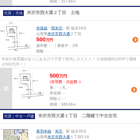
面積：157.89㎡
米沢市西大通２丁目 土地
売買｜売地
米坂線
「
西米沢
」駅 徒歩18分
山形県
米沢市
西大通
２丁目
500
万円
築年数：- ｜募集中：
1件
階数：-
学校や保育園が近くにあるので子育て世代にオススメ！ 土地面積約100坪で価格
が500万円！！
500
万
円
(管理費・共益費 -)
敷：-｜礼：-
所在階：-
間取り：-
面積：348.69㎡
米沢市西大通１丁目 二階建て中古住宅
売買｜中古一戸建
奥羽本線
「
米沢
」駅 徒歩35分
山形県
米沢市
西大通
１丁目5-16