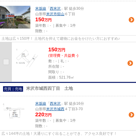
米坂線
「
西米沢
」駅 徒歩30分
山形県
米沢市
舘山
６丁目
150
万円
築年数：- ｜募集中：
1件
階数：-
土地は広々150坪！ 土地代を抑えて建物にお金をかけたい方におすすめ♪
150
万
円
(管理費・共益費 -)
敷：-｜礼：-
所在階：-
間取り：-
面積：521.76㎡
米沢市城西四丁目 土地
売買｜売地
米坂線
「
西米沢
」駅 徒歩16分
山形県
米沢市
城西
４丁目3-70
220
万円
築年数：- ｜募集中：
1件
階数：-
広々144坪の土地！大通りにすぐ出ることができ、アクセス良好です！