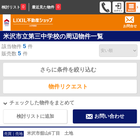
0
0
検討リスト
最近見た物件
お問合せ
米沢市立第三中学校の周辺物件一覧
5
該当物件
件
5
販売数
件
さらに条件を絞り込む
物件リクエスト
チェックした物件をまとめて
検討リストに追加
お問い合わせ
米沢市舘山6丁目 土地
売買｜売地