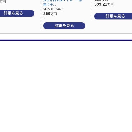
米沢市西大通１丁目 二階
万円
599.21
建て中…
万円
6DK/119.60㎡
-
詳細を見る
250
万円
詳細を見る
-
詳細を見る