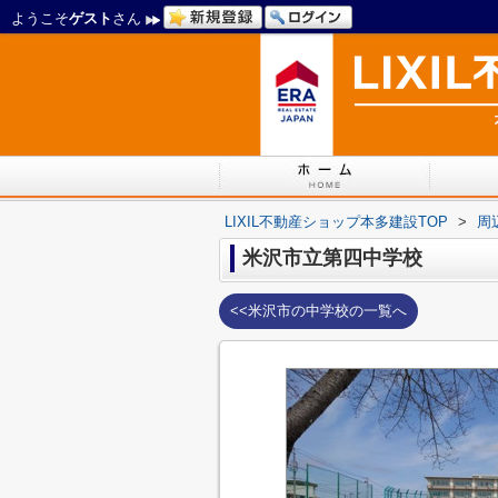
ようこそ
ゲスト
さん
LIXIL不動産ショップ本多建設TOP
>
周
米沢市立第四中学校
<<米沢市の中学校の一覧へ