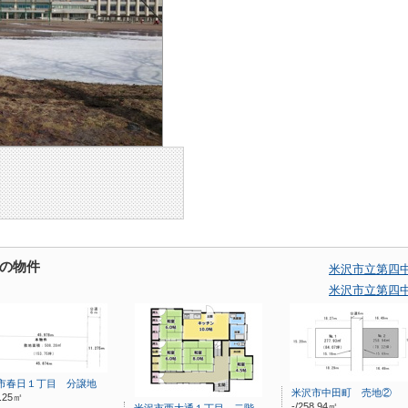
の物件
米沢市立第四
米沢市立第四
市春日１丁目 分譲地
米沢市中田町 売地②
8.25㎡
-/258.94㎡