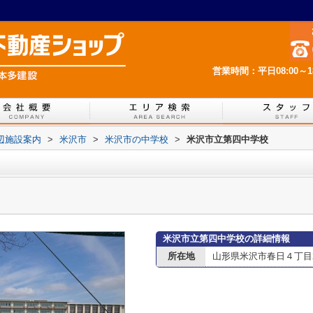
営業時間：平日08:00～
辺施設案内
>
米沢市
>
米沢市の中学校
>
米沢市立第四中学校
米沢市立第四中学校の詳細情報
所在地
山形県米沢市春日４丁目2