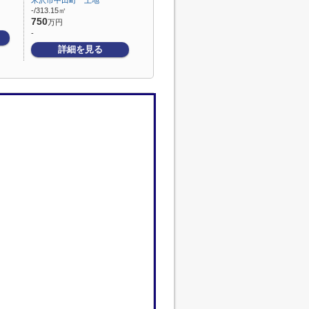
米沢市中田町 土地
-/313.15㎡
750
万円
-
詳細を見る