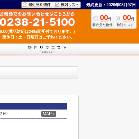
最終更新：2026年08月07日
00
00
件
件
最近見た物件
検討リスト
18:00(電話対応は24時間受付ております。)
定休日：土・日曜日はご予約ください。
-69
MAP
▼