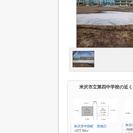
米沢市立第四中学校の近く
米沢
米沢市中田町 売地①
-/50
-/277.93㎡