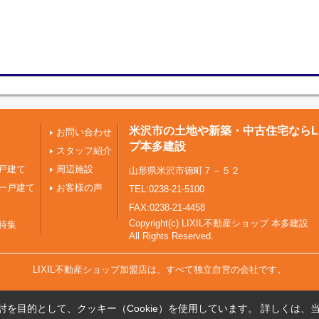
米沢市の土地や新築・中古住宅ならLI
お問い合わせ
プ本多建設
スタッフ紹介
戸建て
周辺施設
山形県米沢市徳町７－５２
一戸建て
お客様の声
TEL:0238-21-5100
FAX:0238-21-4458
Copyright(c) LIXIL不動産ショップ 本多建設
特集
All Rights Reserved.
LIXIL不動産ショップ加盟店は、すべて独立自営の会社です。
を目的として、クッキー（Cookie）を使用しています。
詳しくは、