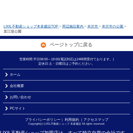
LIXIL不動産ショップ本多建設TOP
>
周辺施設案内
>
米沢市
>
米沢市の公園
>
直江堤公園
ページトップに戻る
営業時間:平日08:00～18:00(電話対応は24時間受付ております。)
定休日:土・日曜日はご予約ください。
ホーム
会社概要
お問い合わせ
PCサイト
プライバシーポリシー
利用規約
｜アクセスマップ
｜
Copyright(c) LIXIL不動産ショップ 本多建設 All rights reserved.
LIXIL不動産ショップ加盟店は、すべて独立自営の会社です。