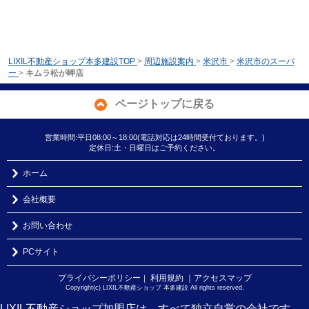
LIXIL不動産ショップ本多建設TOP
>
周辺施設案内
>
米沢市
>
米沢市のスーパ
ー
>
キムラ松が岬店
ページトップに戻る
営業時間:平日08:00～18:00(電話対応は24時間受付ております。)
定休日:土・日曜日はご予約ください。
ホーム
会社概要
お問い合わせ
PCサイト
プライバシーポリシー
利用規約
｜アクセスマップ
｜
Copyright(c) LIXIL不動産ショップ 本多建設 All rights reserved.
LIXIL不動産ショップ加盟店は、すべて独立自営の会社です。