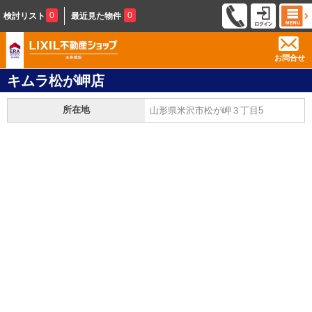
0
0
検討リスト
最近見た物件
お問合せ
キムラ松が岬店
所在地
山形県米沢市松が岬３丁目5