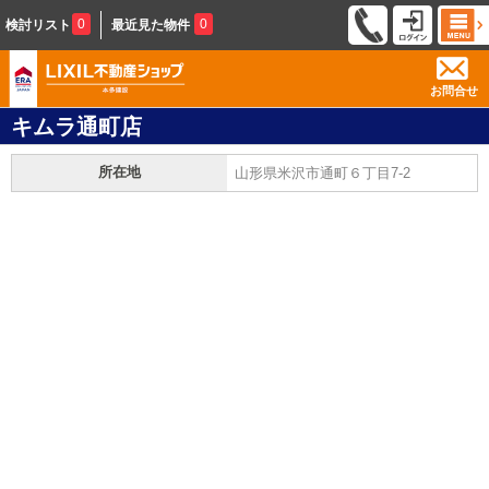
0
0
検討リスト
最近見た物件
お問合せ
キムラ通町店
所在地
山形県米沢市通町６丁目7-2