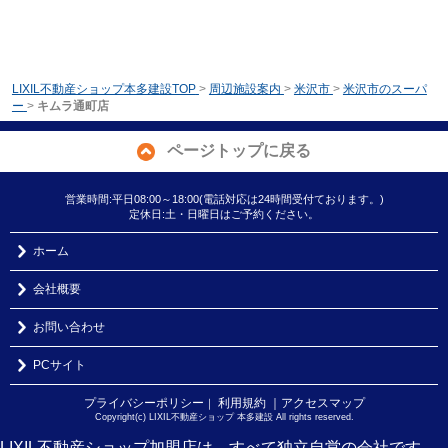
LIXIL不動産ショップ本多建設TOP
>
周辺施設案内
>
米沢市
>
米沢市のスーパ
ー
>
キムラ通町店
ページトップに戻る
営業時間:平日08:00～18:00(電話対応は24時間受付ております。)
定休日:土・日曜日はご予約ください。
ホーム
会社概要
お問い合わせ
PCサイト
プライバシーポリシー
利用規約
｜アクセスマップ
｜
Copyright(c) LIXIL不動産ショップ 本多建設 All rights reserved.
LIXIL不動産ショップ加盟店は、すべて独立自営の会社です。