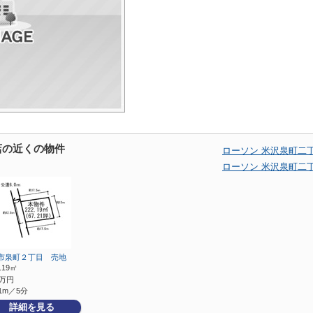
店の近くの物件
ローソン 米沢泉町二
ローソン 米沢泉町二
市泉町２丁目 売地
2.19㎡
万円
1m／5分
詳細を見る