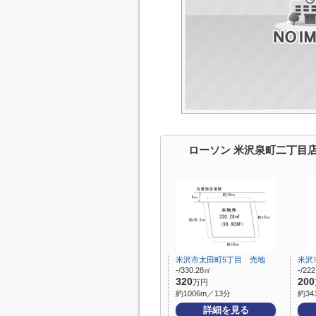
ローソン 米沢泉町二丁目
米沢市太田町5丁目 売地
米沢
-/330.28㎡
-/22
320
200
万円
約1006m／13分
約34
詳細を見る