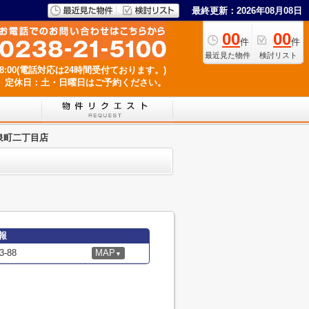
最終更新：2026年08月08日
00
00
件
件
最近見た物件
検討リスト
18:00(電話対応は24時間受付ております。)
定休日：土・日曜日はご予約ください。
泉町二丁目店
報
-88
MAP
▼