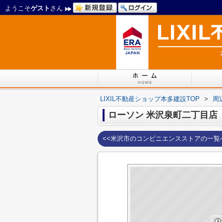
ようこそ
ゲスト
さん
LIXIL不動産ショップ本多建設TOP
>
周
ローソン 米沢泉町二丁目店
<<米沢市のコンビニエンスストアの一覧