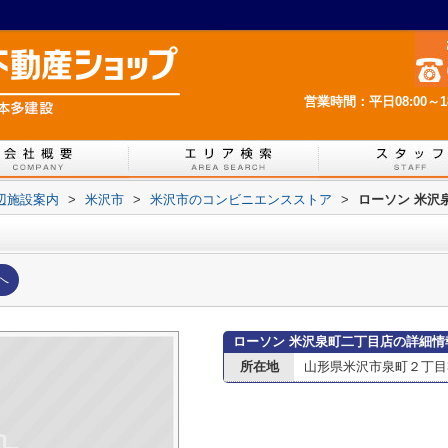
営業時間：平日08:00～
辺施設案内
>
米沢市
>
米沢市のコンビニエンスストア
>
ローソン 米沢
へ
ローソン 米沢泉町二丁目店の詳細情
所在地
山形県米沢市泉町２丁目3