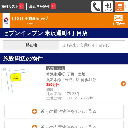
0
0
検討リスト
最近見た物件
お問合せ
セブンイレブン 米沢通町4丁目店
所在地
山形県米沢市通町４丁目9-15
施設周辺の物件
売買｜売地
米沢市通町1丁目 土地
奥羽本線「米沢」駅 徒歩41分
350万円
間取:
-
建物面積:
- / 76.22坪
土地面積:
252.00㎡ / 76.22坪
近くの賃貸物件をもっと見る
近くの売買物件をもっと見る