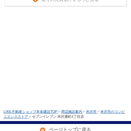
LIXIL不動産ショップ本多建設TOP
>
周辺施設案内
>
米沢市
>
米沢市のコンビ
ニエンスストア
>
セブンイレブン 米沢通町4丁目店
ページトップに戻る