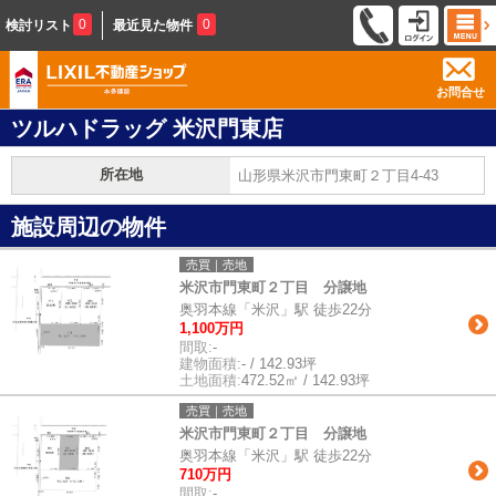
0
0
検討リスト
最近見た物件
お問合せ
ツルハドラッグ 米沢門東店
所在地
山形県米沢市門東町２丁目4-43
施設周辺の物件
売買｜売地
米沢市門東町２丁目 分譲地
奥羽本線「米沢」駅 徒歩22分
1,100万円
間取:
-
建物面積:
- / 142.93坪
土地面積:
472.52㎡ / 142.93坪
売買｜売地
米沢市門東町２丁目 分譲地
奥羽本線「米沢」駅 徒歩22分
710万円
間取:
-