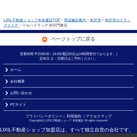
LIXIL不動産ショップ本多建設TOP
>
周辺施設案内
>
米沢市
>
米沢市のドラッ
グストア
>
ツルハドラッグ 米沢門東店
ページトップに戻る
営業時間:平日08:00～18:00(電話対応は24時間受付ております。)
定休日:土・日曜日はご予約ください。
ホーム
会社概要
お問い合わせ
PCサイト
プライバシーポリシー
利用規約
｜アクセスマップ
｜
Copyright(c) LIXIL不動産ショップ 本多建設 All rights reserved.
LIXIL不動産ショップ加盟店は、すべて独立自営の会社です。