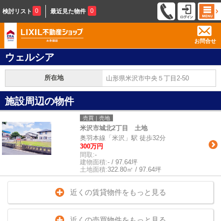
0
0
検討リスト
最近見た物件
お問合せ
ウェルシア
所在地
山形県米沢市中央５丁目2-50
施設周辺の物件
売買｜売地
米沢市城北2丁目 土地
奥羽本線「米沢」駅 徒歩32分
300万円
間取:
-
建物面積:
- / 97.64坪
土地面積:
322.80㎡ / 97.64坪
近くの賃貸物件をもっと見る
近くの売買物件をもっと見る