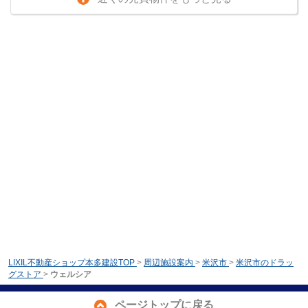
LIXIL不動産ショップ本多建設TOP
>
周辺施設案内
>
米沢市
>
米沢市のドラッ
グストア
>
ウェルシア
ページトップに戻る