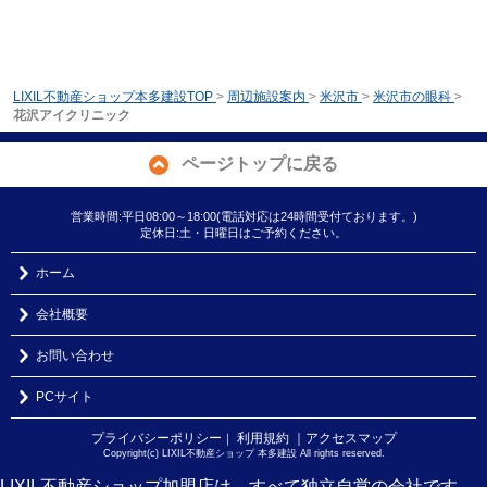
LIXIL不動産ショップ本多建設TOP
>
周辺施設案内
>
米沢市
>
米沢市の眼科
>
花沢アイクリニック
ページトップに戻る
営業時間:平日08:00～18:00(電話対応は24時間受付ております。)
定休日:土・日曜日はご予約ください。
ホーム
会社概要
お問い合わせ
PCサイト
プライバシーポリシー
利用規約
｜アクセスマップ
｜
Copyright(c) LIXIL不動産ショップ 本多建設 All rights reserved.
LIXIL不動産ショップ加盟店は、すべて独立自営の会社です。