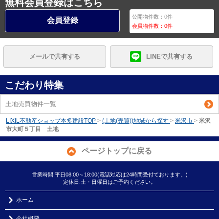
無料会員登録はこちら
公開物件数：
0
件
会員登録
会員物件数：
0
件
メールで共有する
LINEで共有する
こだわり特集
土地売買物件一覧
LIXIL不動産ショップ本多建設TOP
>
(土地(売買))地域から探す
>
米沢市
>
米沢
市大町５丁目 土地
ページトップに戻る
営業時間:平日08:00～18:00(電話対応は24時間受付ております。)
定休日:土・日曜日はご予約ください。
ホーム
会社概要