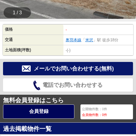
1 / 3
価格
-
交通
奥羽本線
「
米沢
」駅 徒歩18分
土地面積(坪数)
-(-)
メールでお問い合わせする(無料)
電話でお問い合わせする
無料会員登録はこちら
公開物件数：
0
件
会員登録
会員物件数：
0
件
過去掲載物件一覧