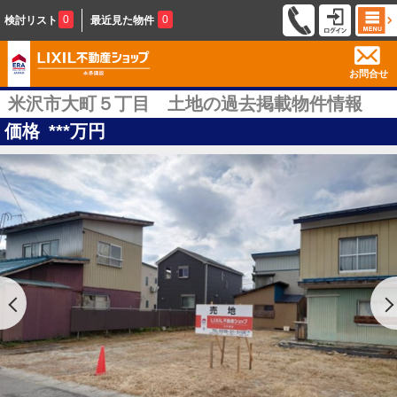
0
0
検討リスト
最近見た物件
お問合せ
米沢市大町５丁目 土地の過去掲載物件情報
価格
***
万円