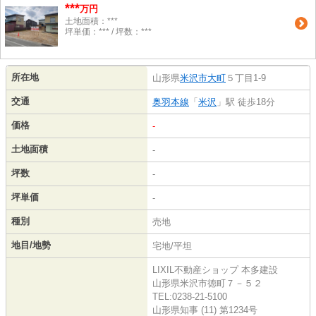
***
万円
土地面積：***
坪単価：*** / 坪数：***
所在地
山形県
米沢市
大町
５丁目1-9
交通
奥羽本線
「
米沢
」駅 徒歩18分
価格
-
土地面積
-
坪数
-
坪単価
-
種別
売地
地目/地勢
宅地/平坦
LIXIL不動産ショップ 本多建設
山形県米沢市徳町７－５２
TEL:0238-21-5100
山形県知事 (11) 第1234号