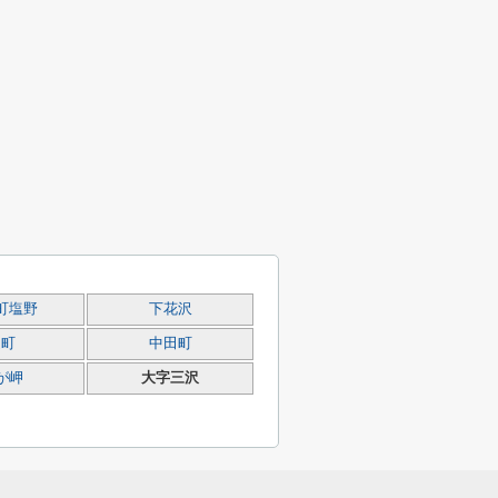
町塩野
下花沢
通町
中田町
が岬
大字三沢