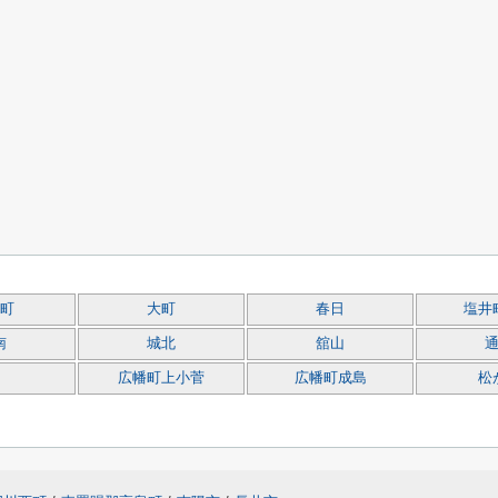
町
大町
春日
塩井
南
城北
舘山
広幡町上小菅
広幡町成島
松