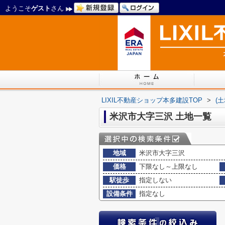
ようこそ
ゲスト
さん
LIXIL不動産ショップ本多建設TOP
>
(
米沢市大字三沢 土地一覧
地域
米沢市大字三沢
価格
下限なし～上限なし
駅徒歩
指定しない
設備条件
指定なし