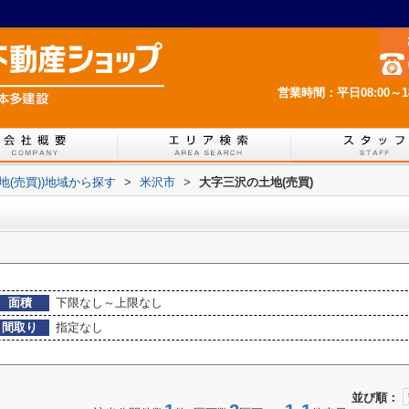
営業時間：平日08:00～
土地(売買))地域から探す
>
米沢市
>
大字三沢の土地(売買)
面積
下限なし～上限なし
間取り
指定なし
並び順：