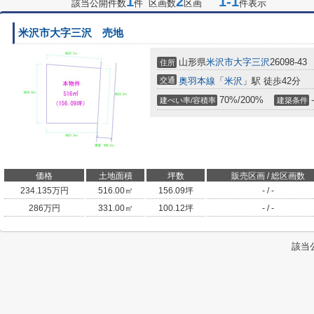
1
2
1-1
該当公開件数
件 区画数
区画
件表示
米沢市大字三沢 売地
山形県
米沢市
大字三沢
26098-43
住所
交通
奥羽本線
「
米沢
」駅 徒歩42分
70%/200%
-
建ぺい率/容積率
建築条件
価格
土地面積
坪数
販売区画 / 総区画数
234.135
万円
516.00㎡
156.09坪
- / -
286
万円
331.00㎡
100.12坪
- / -
該当