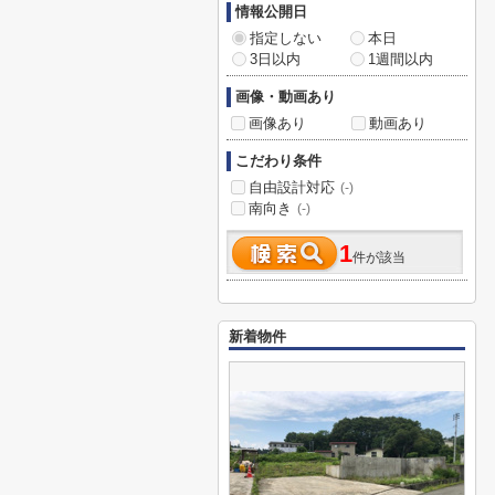
情報公開日
指定しない
本日
3日以内
1週間以内
画像・動画あり
画像あり
動画あり
こだわり条件
自由設計対応
(-)
南向き
(-)
1
件が該当
新着物件