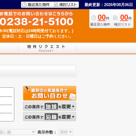
最終更新：2026年08月06日
00
00
件
件
最近見た物件
検討リスト
18:00(電話対応は24時間受付ております。)
定休日：土・日曜日はご予約ください。
表示件数：