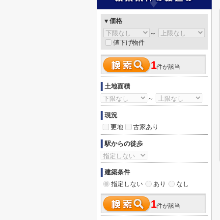
▼価格
～
値下げ物件
1
件が該当
土地面積
～
現況
更地
古家あり
駅からの徒歩
建築条件
指定しない
あり
なし
1
件が該当