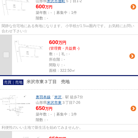
山形県
米沢市
通町
５丁目1-2
600
万円
築年数：- ｜募集中：
1件
階数：-
閑静な住宅地にある角地になります。 小学校が1.5㎞圏内です。 お気軽にお問い
合わせ下さい☆
600
万
円
(管理費・共益費 -)
敷：-｜礼：-
所在階：-
間取り：-
面積：322.50㎡
米沢市東３丁目 売地
売買｜売地
奥羽本線
「
米沢
」駅 徒歩7分
山形県
米沢市
東
３丁目7-26
650
万円
築年数：- ｜募集中：
1件
階数：-
利便性のいい土地で新生活を始めてみませんか。