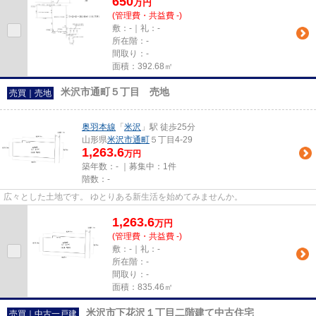
650
万
円
(管理費・共益費 -)
敷：-｜礼：-
所在階：-
間取り：-
面積：392.68㎡
米沢市通町５丁目 売地
売買｜売地
奥羽本線
「
米沢
」駅 徒歩25分
山形県
米沢市
通町
５丁目4-29
1,263.6
万円
築年数：- ｜募集中：
1件
階数：-
広々とした土地です。 ゆとりある新生活を始めてみませんか。
1,263.6
万
円
(管理費・共益費 -)
敷：-｜礼：-
所在階：-
間取り：-
面積：835.46㎡
米沢市下花沢１丁目二階建て中古住宅
売買｜中古一戸建