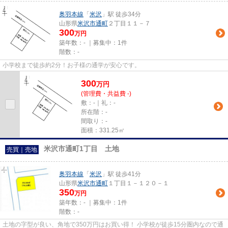
奥羽本線
「
米沢
」駅 徒歩34分
山形県
米沢市
通町
２丁目１１－７
300
万円
築年数：- ｜募集中：
1件
階数：-
小学校まで徒歩約2分！お子様の通学が安心です。
300
万
円
(管理費・共益費 -)
敷：-｜礼：-
所在階：-
間取り：-
面積：331.25㎡
米沢市通町1丁目 土地
売買｜売地
奥羽本線
「
米沢
」駅 徒歩41分
山形県
米沢市
通町
１丁目１－１２０－１
350
万円
築年数：- ｜募集中：
1件
階数：-
土地の字型が良い、角地で350万円はお買い得！ 小学校が徒歩15分圏内なので通