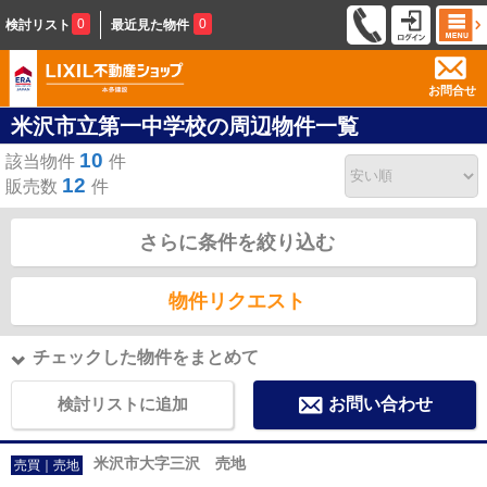
0
0
検討リスト
最近見た物件
お問合せ
米沢市立第一中学校の周辺物件一覧
10
該当物件
件
12
販売数
件
さらに条件を絞り込む
物件リクエスト
チェックした物件をまとめて
検討リストに追加
お問い合わせ
米沢市大字三沢 売地
売買｜売地