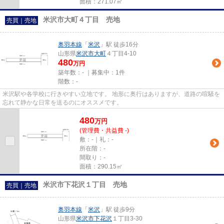
面積：271.07㎡
米沢市大町４丁目 売地
売買｜売地
奥羽本線
「
米沢
」駅 徒歩16分
山形県
米沢市
大町
４丁目4-10
480
万円
築年数：- ｜募集中：
1件
階数：-
米沢駅や各学校に行きやすい立地です。 地形に奥行はありますが、道路の喧騒を
忘れて静かな日常を送るのにオススメです。
480
万
円
(管理費・共益費 -)
敷：-｜礼：-
所在階：-
間取り：-
面積：290.15㎡
米沢市下花沢１丁目 売地
売買｜売地
奥羽本線
「
米沢
」駅 徒歩9分
山形県
米沢市
下花沢
１丁目3-30