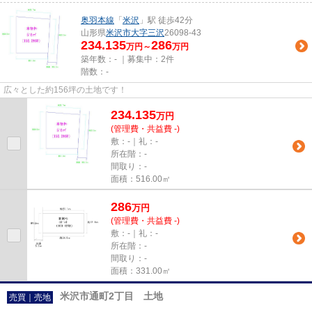
奥羽本線
「
米沢
」駅 徒歩42分
山形県
米沢市
大字三沢
26098-43
234.135
286
万円～
万円
築年数：- ｜募集中：
2件
階数：-
広々とした約156坪の土地です！
234.135
万
円
(管理費・共益費 -)
敷：-｜礼：-
所在階：-
間取り：-
面積：516.00㎡
286
万
円
(管理費・共益費 -)
敷：-｜礼：-
所在階：-
間取り：-
面積：331.00㎡
米沢市通町2丁目 土地
売買｜売地