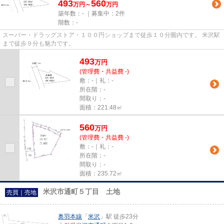
493
560
万円～
万円
築年数：- ｜募集中：
2件
階数：-
スーパー・ドラッグストア・１００円ショップまで徒歩１０分圏内です。 米沢駅
まで徒歩９分も魅力です。
493
万
円
(管理費・共益費 -)
敷：-｜礼：-
所在階：-
間取り：-
面積：221.48㎡
560
万
円
(管理費・共益費 -)
敷：-｜礼：-
所在階：-
間取り：-
面積：235.72㎡
米沢市通町５丁目 土地
売買｜売地
奥羽本線
「
米沢
」駅 徒歩23分