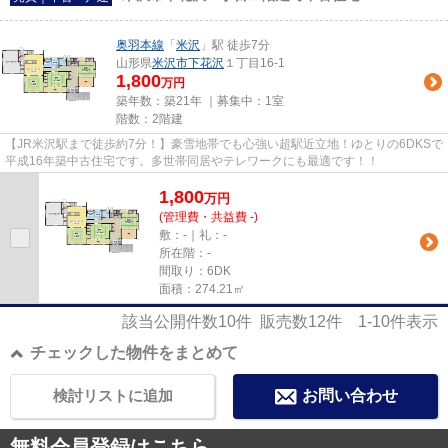
奥羽本線
「
米沢
」駅 徒歩7分
山形県
米沢市
下花沢
１丁目16-1
1,800
万円
築年数：築21年 ｜募集中：
1室
階数：2階建
【JR米沢駅まで徒歩約7分！】豪雪地帯でも心強い超駅近立地！ゆとりの6DKSで
平成16年築中古住宅です。多世帯同居やテレワークにも最適です！！
1,800
万
円
(管理費・共益費 -)
敷：-｜礼：-
所在階：-
間取り：6DK
面積：274.21㎡
該当公開件数
10
件 販売数
12
件
1-10
件表示
チェックした物件をまとめて
検討リストに追加
お問い合わせ
無料会員登録はこちら