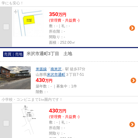
学にも安心！
350
万
円
(管理費・共益費 -)
敷：-｜礼：-
所在階：-
間取り：-
面積：252.00㎡
米沢市通町3丁目 土地
売買｜売地
米坂線
「
南米沢
」駅 徒歩37分
山形県
米沢市
通町
３丁目7-51
430
万円
築年数：- ｜募集中：
1件
階数：-
小学校・コンビニまで1㎞圏内です！
430
万
円
(管理費・共益費 -)
敷：-｜礼：-
所在階：-
間取り：-