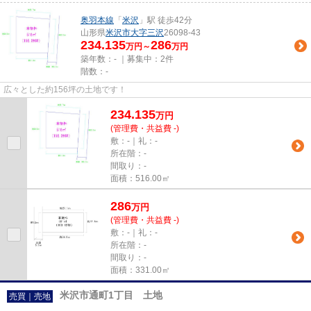
奥羽本線
「
米沢
」駅 徒歩42分
山形県
米沢市
大字三沢
26098-43
234.135
286
万円～
万円
築年数：- ｜募集中：
2件
階数：-
広々とした約156坪の土地です！
234.135
万
円
(管理費・共益費 -)
敷：-｜礼：-
所在階：-
間取り：-
面積：516.00㎡
286
万
円
(管理費・共益費 -)
敷：-｜礼：-
所在階：-
間取り：-
面積：331.00㎡
米沢市通町1丁目 土地
売買｜売地