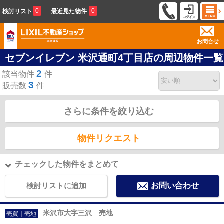
0
0
検討リスト
最近見た物件
お問合せ
セブンイレブン 米沢通町4丁目店の周辺物件一覧
2
該当物件
件
3
販売数
件
さらに条件を絞り込む
物件リクエスト
チェックした物件をまとめて
検討リストに追加
お問い合わせ
米沢市大字三沢 売地
売買｜売地