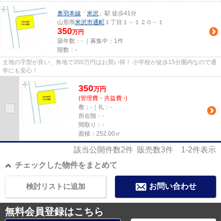
奥羽本線
「
米沢
」駅 徒歩41分
山形県
米沢市
通町
１丁目１－１２０－１
350
万円
築年数：- ｜募集中：
1件
階数：-
土地の字型が良い、角地で350万円はお買い得！ 小学校が徒歩15分圏内なので通
学にも安心！
350
万
円
(管理費・共益費 -)
敷：-｜礼：-
所在階：-
間取り：-
面積：252.00㎡
該当公開件数
2
件 販売数
3
件
1-2
件表示
チェックした物件をまとめて
検討リストに追加
お問い合わせ
無料会員登録はこちら